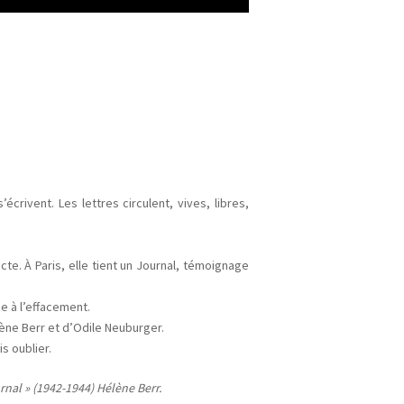
écrivent. Les lettres circulent, vives, libres,
cte. À Paris, elle tient un Journal, témoignage
ce à l’effacement.
ène Berr et d’Odile Neuburger.
s oublier.
rnal » (1942-1944) Hélène Berr.