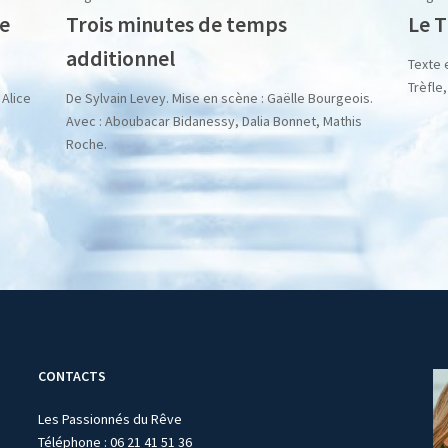
te
Trois minutes de temps
Le T
additionnel
Texte 
Trèfle
 Alice
De Sylvain Levey. Mise en scène : Gaëlle Bourgeois.
Avec : Aboubacar Bidanessy, Dalia Bonnet, Mathis
Roche.
CONTACTS
Les Passionnés du Rêve
n
Téléphone : 06 21 41 51 36