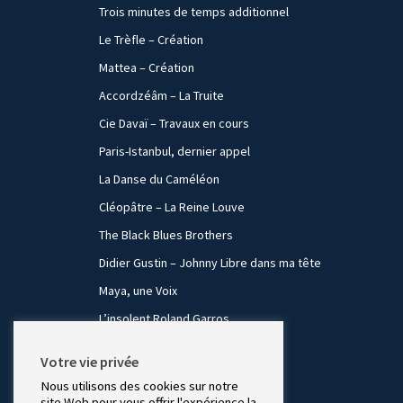
Trois minutes de temps additionnel
Le Trèfle – Création
Mattea – Création
Accordzéâm – La Truite
Cie Davaï – Travaux en cours
Paris-Istanbul, dernier appel
La Danse du Caméléon
Cléopâtre – La Reine Louve
The Black Blues Brothers
Didier Gustin – Johnny Libre dans ma tête
Maya, une Voix
L’insolent Roland Garros
Thé sur la Banquise
Votre vie privée
Un Songe
Nous utilisons des cookies sur notre
site Web pour vous offrir l'expérience la
3 Voix, 3 Voyages