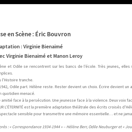
se en Scène : Éric Bouvron
aptation : Virginie Bienaimé
ec Virginie Bienaimé et Manon Leroy
ène et Odile se rencontrent sur les bancs de l’école. Très jeunes, elles s’
plices.
s l’Histoire tranche.
1942, Odile part. Hélène reste. Rester devient un choix. Écrire devient un a
n quotidien menacé.
 amitié face à la persécution. Une jeunesse face à la violence. Deux voix fa
R L’ÉTERNITÉ est la première adaptation théâtrale des écrits croisés d’Hél
spectacle sensible pour transmettre une mémoire essentielle… et ne jamai
près : « Correspondance 1934-1944 » – Hélène Berr, Odile Neuburger et « Jou