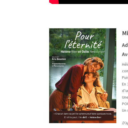
Mi
Ad
Av
Hél
com
Pui
En 
d’u
Une
POU
Un 
D’a