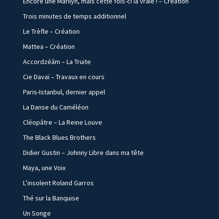
Encore une Marilyn, mais cette fois-ci la vraie ! – Création
Trois minutes de temps additionnel
Le Trèfle – Création
Mattea – Création
Accordzéâm – La Truite
Cie Davaï – Travaux en cours
Paris-Istanbul, dernier appel
La Danse du Caméléon
Cléopâtre – La Reine Louve
The Black Blues Brothers
Didier Gustin – Johnny Libre dans ma tête
Maya, une Voix
L’insolent Roland Garros
Thé sur la Banquise
Un Songe