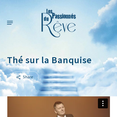
Skip
to
main
Menu
content
Thé sur la Banquise
Share