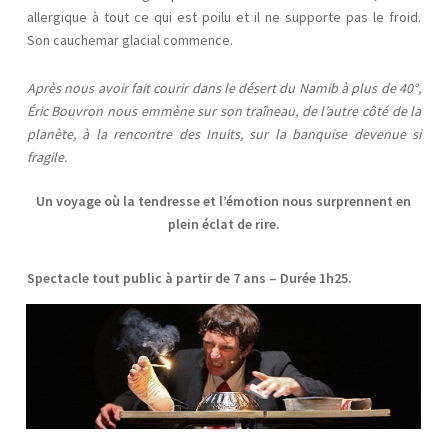
allergique à tout ce qui est poilu et il ne supporte pas le froid.
Son cauchemar glacial commence.
Après nous avoir fait courir dans le désert du Namib à plus de 40°,
Éric Bouvron nous emmène sur son traîneau, de l’autre côté de la
planète, à la rencontre des Inuits, sur la banquise devenue si
fragile.
Un voyage où la tendresse et l’émotion nous surprennent en
plein éclat de rire.
Spectacle tout public à partir de 7 ans – Durée 1h25.