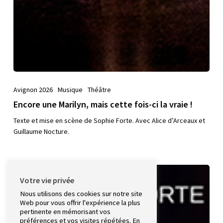
Avignon 2026
Musique
Théâtre
Encore une Marilyn, mais cette fois-ci la vraie !
Texte et mise en scène de Sophie Forte. Avec Alice d’Arceaux et
Guillaume Nocture.
Trois
Votre vie privée
minutes
de
Nous utilisons des cookies sur notre site
Web pour vous offrir l'expérience la plus
temps
pertinente en mémorisant vos
additionnel
préférences et vos visites répétées. En