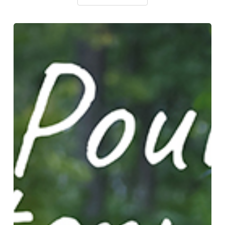
Pour
l’éternité
–
Hélène
Berr
et
Odile
Neuburger