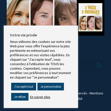
Votre vie privée
Nous utilisons des cookies sur notre site
Web pour vous offrir l'expérience la plus
pertinente en mémorisant vos
RECHERCHE
préférences et vos visites répétées. En
cliquant sur "J'accepte tout", vous
consentez à l'utilisation de TOUS les
cookies. Cependant, vous pouvez
modifier vos préférences à tout moment
en cliquant sur "Je personnalise".
J'accepte tout
Je personnalise
@2021 Les Passionnés du Rêve - Tous droits réservés -
Mentions
En savoir plus
Je refuse
Légales
-
Politique de confidentialité